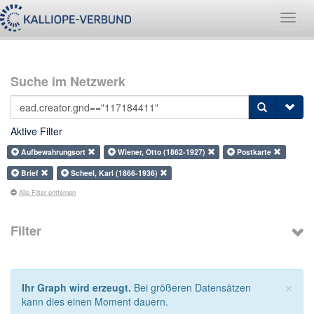
Navig
umsch
Suche im Netzwerk
Aktive Filter
Aufbewahrungsort
Wiener, Otto (1862-1927)
Postkarte
Brief
Scheel, Karl (1866-1936)
Alle Filter entfernen
Filter
×
Ihr Graph wird erzeugt.
Bei größeren Datensätzen
kann dies einen Moment dauern.