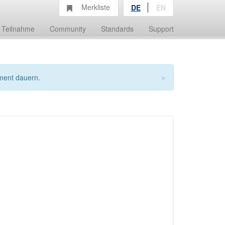
Merkliste
DE
EN
Teilnahme
Community
Standards
Support
×
ment dauern.