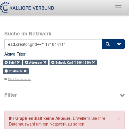
Navig
umsch
Suche im Netzwerk
Aktive Filter
Brief
Adressat
Scheel, Karl (1866-1936)
Postkarte
Alle Filter entfernen
Filter
×
Ihr Graph enthält keine Akteure.
Erweitern Sie Ihre
Datenauswahl um ein Netzwerk zu sehen.