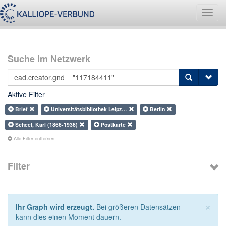
Navig
umsch
Suche im Netzwerk
Aktive Filter
Brief
Universitätsbibliothek Leipz…
Berlin
Scheel, Karl (1866-1936)
Postkarte
Alle Filter entfernen
Filter
×
Ihr Graph wird erzeugt.
Bei größeren Datensätzen
kann dies einen Moment dauern.