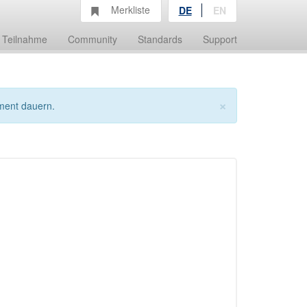
Merkliste
DE
EN
Teilnahme
Community
Standards
Support
×
ment dauern.