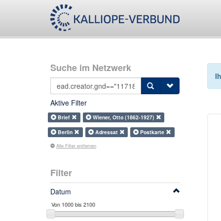
Suche im Netzwerk
I
Aktive Filter
Brief
Wiener, Otto (1862-1927)
Berlin
Adressat
Postkarte
Alle Filter entfernen
Filter
Datum