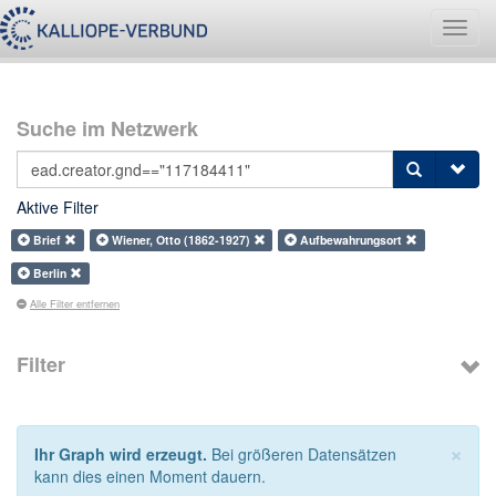
Navig
umsch
Suche im Netzwerk
Aktive Filter
Brief
Wiener, Otto (1862-1927)
Aufbewahrungsort
Berlin
Alle Filter entfernen
Filter
×
Ihr Graph wird erzeugt.
Bei größeren Datensätzen
kann dies einen Moment dauern.