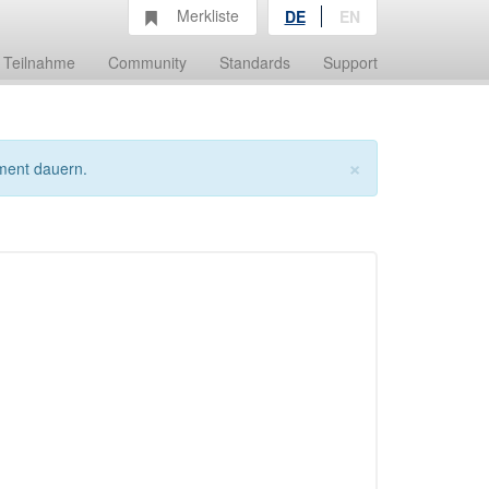
Merkliste
DE
EN
Teilnahme
Community
Standards
Support
×
ment dauern.