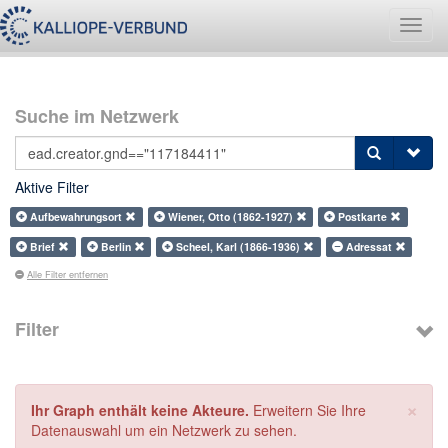
Navig
umsch
Suche im Netzwerk
Aktive Filter
Aufbewahrungsort
Wiener, Otto (1862-1927)
Postkarte
Brief
Berlin
Scheel, Karl (1866-1936)
Adressat
Alle Filter entfernen
Filter
×
Ihr Graph enthält keine Akteure.
Erweitern Sie Ihre
Datenauswahl um ein Netzwerk zu sehen.