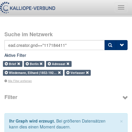
Navig
umsch
Suche im Netzwerk
Aktive Filter
Brief
Berlin
Adressat
Wiedemann, Eilhard (1852-192…
Verfasser
Alle Filter entfernen
Filter
×
Ihr Graph wird erzeugt.
Bei größeren Datensätzen
kann dies einen Moment dauern.