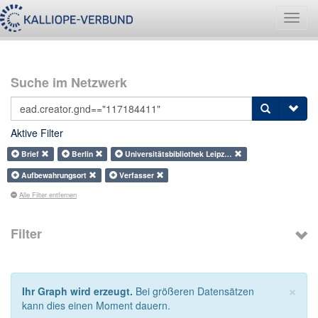
Navig
umsch
Suche im Netzwerk
Aktive Filter
Brief
Berlin
Universitätsbibliothek Leipz…
Aufbewahrungsort
Verfasser
Alle Filter entfernen
Filter
×
Ihr Graph wird erzeugt.
Bei größeren Datensätzen
kann dies einen Moment dauern.