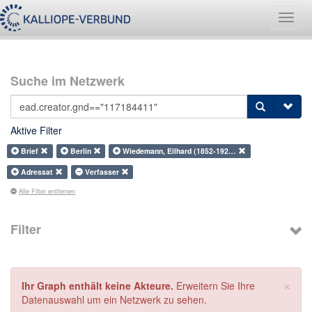
Navig
umsch
Suche im Netzwerk
Aktive Filter
Brief
Berlin
Wiedemann, Eilhard (1852-192…
Adressat
Verfasser
Alle Filter entfernen
Filter
×
Ihr Graph enthält keine Akteure.
Erweitern Sie Ihre
Datenauswahl um ein Netzwerk zu sehen.