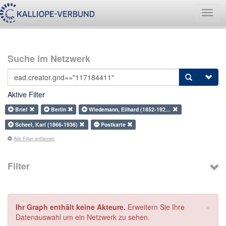
Navig
umsch
Suche im Netzwerk
Aktive Filter
Brief
Berlin
Wiedemann, Eilhard (1852-192…
Scheel, Karl (1866-1936)
Postkarte
Alle Filter entfernen
Filter
×
Ihr Graph enthält keine Akteure.
Erweitern Sie Ihre
Datenauswahl um ein Netzwerk zu sehen.