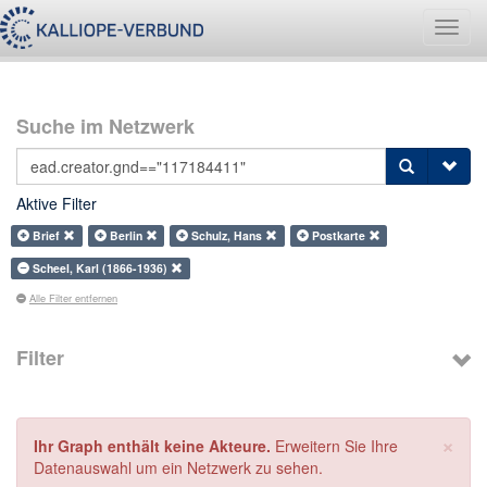
Navig
umsch
Suche im Netzwerk
Aktive Filter
Brief
Berlin
Schulz, Hans
Postkarte
Scheel, Karl (1866-1936)
Alle Filter entfernen
Filter
×
Ihr Graph enthält keine Akteure.
Erweitern Sie Ihre
Datenauswahl um ein Netzwerk zu sehen.