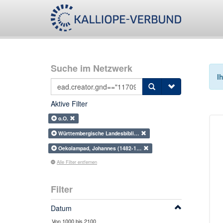
Suche im Netzwerk
I
Aktive Filter
o.O.
Württembergische Landesbibli…
Oekolampad, Johannes (1482-1…
Alle Filter entfernen
Filter
Datum