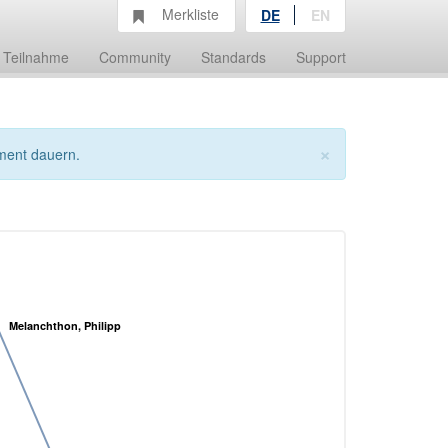
Merkliste
DE
EN
Teilnahme
Community
Standards
Support
×
ment dauern.
Melanchthon, Philipp