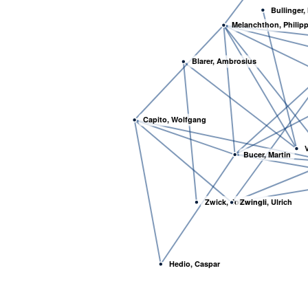
Bullinger,
Melanchthon, Philip
Blarer, Ambrosius
Capito, Wolfgang
Bucer, Martin
Zwick, Johannes
Zwingli, Ulrich
Hedio, Caspar