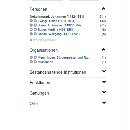
Personen
(211)
Oekolampad, Johannes (1482-1531)
Zwingli, Ulrich (1484-1531)
(144)
Blarer, Ambrosius (1492-1564)
(11)
Bucer, Martin (1491-1551)
(8)
Capito, Wolfgang (1478-1541)
(5)
Weitere einblenden
Organisationen
Memmingen. Bürgermeister und Rat
(1)
Mülhausen
(1)
Bestandshaltende Institutionen
Funktionen
Gattungen
Orte