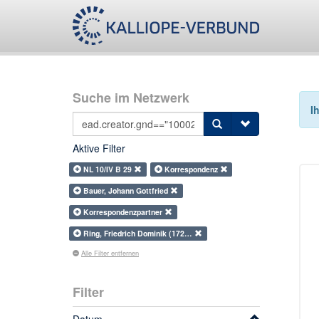
Suche im Netzwerk
I
Aktive Filter
NL 10/IV B 29
Korrespondenz
Bauer, Johann Gottfried
Korrespondenzpartner
Ring, Friedrich Dominik (172…
Alle Filter entfernen
Filter