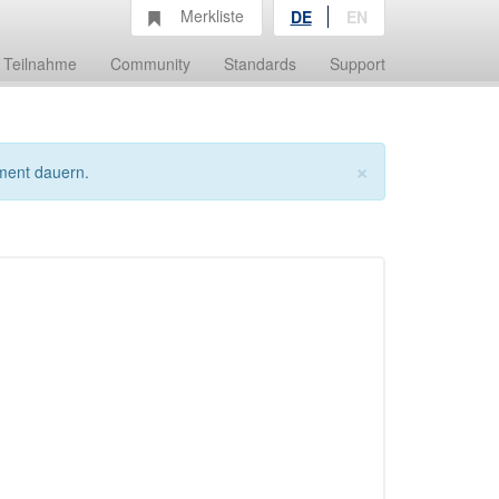
Merkliste
DE
EN
Teilnahme
Community
Standards
Support
×
ment dauern.