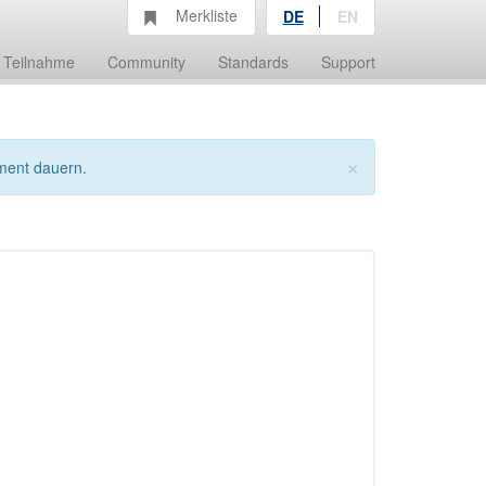
Merkliste
DE
EN
Teilnahme
Community
Standards
Support
×
ment dauern.