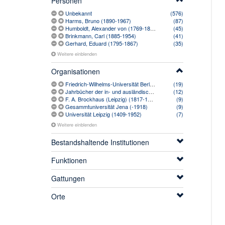
Personen
Unbekannt
(576)
Harms, Bruno (1890-1967)
(87)
Humboldt, Alexander von (1769-1859)
(45)
Brinkmann, Carl (1885-1954)
(41)
Gerhard, Eduard (1795-1867)
(35)
Weitere einblenden
Organisationen
Friedrich-Wilhelms-Universität Berlin (1828-1946)
(19)
Jahrbücher der in- und ausländischen gesammten Medicin (1834-1922)
(12)
F. A. Brockhaus (Leipzig) (1817-1953)
(9)
Gesammtuniversität Jena (-1918)
(9)
Universität Leipzig (1409-1952)
(7)
Weitere einblenden
Bestandshaltende Institutionen
Funktionen
Gattungen
Orte