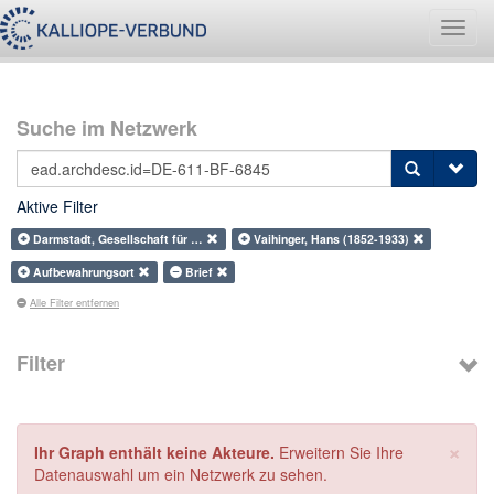
Navig
umsch
Suche im Netzwerk
Aktive Filter
Darmstadt, Gesellschaft für …
Vaihinger, Hans (1852-1933)
Aufbewahrungsort
Brief
Alle Filter entfernen
Filter
×
Ihr Graph enthält keine Akteure.
Erweitern Sie Ihre
Datenauswahl um ein Netzwerk zu sehen.