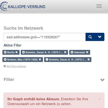
Navig
umsch
Suche im Netzwerk
Aktive Filter
Berlin
Schmitz, Oscar A. H. (1873-1…
Adressat
Scheler, Max (1874-1928)
Schmitz, Oscar A. H. (1873-1…
Alle Filter entfernen
Filter
×
Ihr Graph enthält keine Akteure.
Erweitern Sie Ihre
Datenauswahl um ein Netzwerk zu sehen.