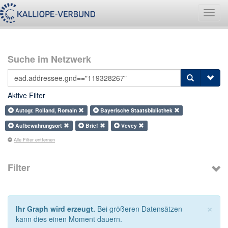
Navig
umsch
Suche im Netzwerk
Aktive Filter
Autogr. Rolland, Romain
Bayerische Staatsbibliothek
Aufbewahrungsort
Brief
Vevey
Alle Filter entfernen
Filter
×
Ihr Graph wird erzeugt.
Bei größeren Datensätzen
kann dies einen Moment dauern.