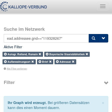
Navig
umsch
Suche im Netzwerk
Aktive Filter
Autogr. Rolland, Romain
Bayerische Staatsbibliothek
Aufbewahrungsort
Brief
Adressat
Alle Filter entfernen
Filter
×
Ihr Graph wird erzeugt.
Bei größeren Datensätzen
kann dies einen Moment dauern.