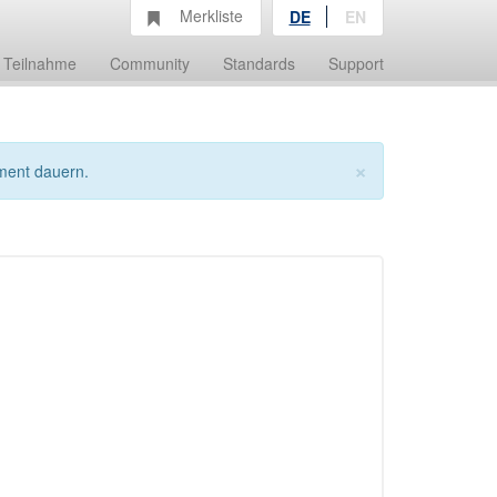
Merkliste
DE
EN
Teilnahme
Community
Standards
Support
×
ment dauern.