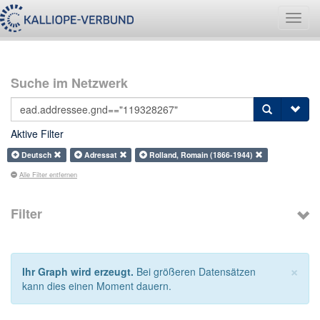
Navig
umsch
Suche im Netzwerk
Aktive Filter
Deutsch
Adressat
Rolland, Romain (1866-1944)
Alle Filter entfernen
Filter
×
Ihr Graph wird erzeugt.
Bei größeren Datensätzen
kann dies einen Moment dauern.