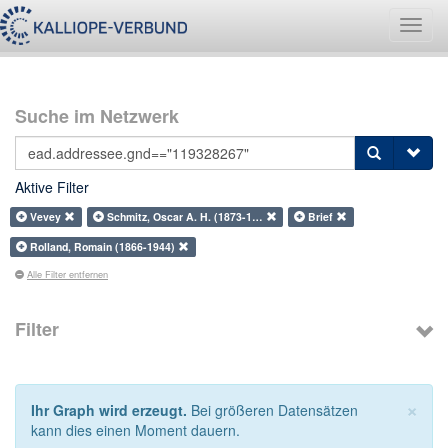
Navig
umsch
Suche im Netzwerk
Aktive Filter
Vevey
Schmitz, Oscar A. H. (1873-1…
Brief
Rolland, Romain (1866-1944)
Alle Filter entfernen
Filter
×
Ihr Graph wird erzeugt.
Bei größeren Datensätzen
kann dies einen Moment dauern.