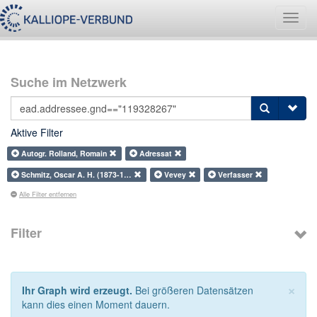
Navig
umsch
Suche im Netzwerk
Aktive Filter
Autogr. Rolland, Romain
Adressat
Schmitz, Oscar A. H. (1873-1…
Vevey
Verfasser
Alle Filter entfernen
Filter
×
Ihr Graph wird erzeugt.
Bei größeren Datensätzen
kann dies einen Moment dauern.