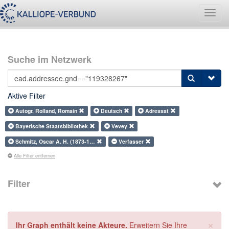
Navig
umsch
Suche im Netzwerk
Aktive Filter
Autogr. Rolland, Romain
Deutsch
Adressat
Bayerische Staatsbibliothek
Vevey
Schmitz, Oscar A. H. (1873-1…
Verfasser
Alle Filter entfernen
Filter
×
Ihr Graph enthält keine Akteure.
Erweitern Sie Ihre