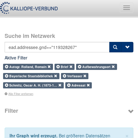
Navig
umsch
Suche im Netzwerk
Aktive Filter
Autogr. Rolland, Romain
Brief
Aufbewahrungsort
Bayerische Staatsbibliothek
Verfasser
Schmitz, Oscar A. H. (1873-1…
Adressat
Alle Filter entfernen
Filter
×
Ihr Graph wird erzeugt.
Bei größeren Datensätzen