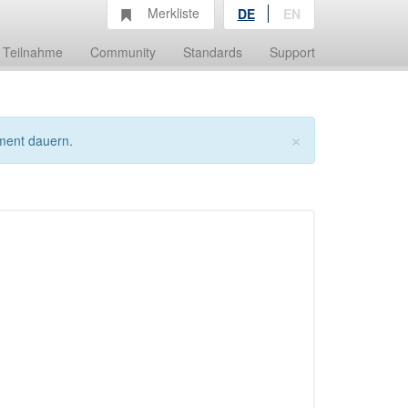
Merkliste
DE
EN
Teilnahme
Community
Standards
Support
×
ment dauern.