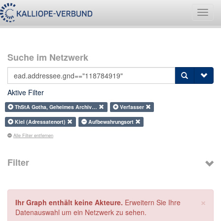
Navig
umsch
Suche im Netzwerk
Aktive Filter
ThStA Gotha, Geheimes Archiv…
Verfasser
Kiel (Adressatenort)
Aufbewahrungsort
Alle Filter entfernen
Filter
×
Ihr Graph enthält keine Akteure.
Erweitern Sie Ihre
Datenauswahl um ein Netzwerk zu sehen.