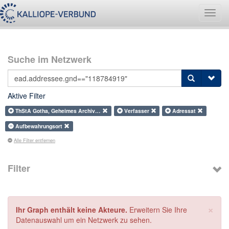
Navig
umsch
Suche im Netzwerk
Aktive Filter
ThStA Gotha, Geheimes Archiv…
Verfasser
Adressat
Aufbewahrungsort
Alle Filter entfernen
Filter
×
Ihr Graph enthält keine Akteure.
Erweitern Sie Ihre
Datenauswahl um ein Netzwerk zu sehen.