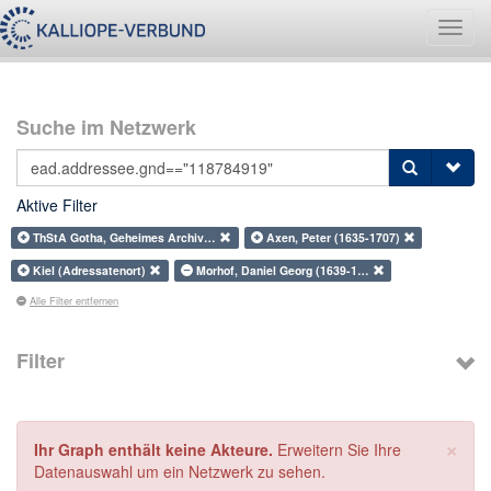
Navig
umsch
Suche im Netzwerk
Aktive Filter
ThStA Gotha, Geheimes Archiv…
Axen, Peter (1635-1707)
Kiel (Adressatenort)
Morhof, Daniel Georg (1639-1…
Alle Filter entfernen
Filter
×
Ihr Graph enthält keine Akteure.
Erweitern Sie Ihre
Datenauswahl um ein Netzwerk zu sehen.