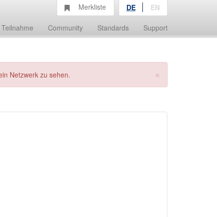
Merkliste
DE
EN
Teilnahme
Community
Standards
Support
×
ein Netzwerk zu sehen.