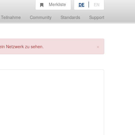
Merkliste
DE
EN
Teilnahme
Community
Standards
Support
×
ein Netzwerk zu sehen.