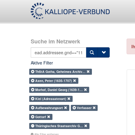
Suche im Netzwerk
I
Aktive Filter
ThStA Gotha, Geheimes Archiv…
Axen, Peter (1635-1707)
Morhof, Daniel Georg (1639-1…
Kiel (Adressatenort)
Aufbewahrungsort
Verfasser
Gottorf
Thüringisches Staatsarchiv G…
Alle Filter entfernen