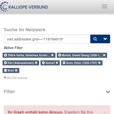
Navig
umsch
Suche im Netzwerk
Aktive Filter
ThStA Gotha, Geheimes Archiv…
Morhof, Daniel Georg (1639-1…
Kiel (Adressatenort)
Gottorf
Axen, Peter (1635-1707)
Brief
Alle Filter entfernen
Filter
×
Ihr Graph enthält keine Akteure.
Erweitern Sie Ihre