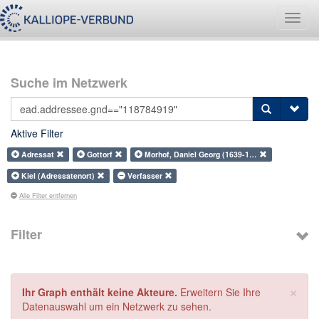
Navig
umsch
Suche im Netzwerk
Aktive Filter
Adressat
Gottorf
Morhof, Daniel Georg (1639-1…
Kiel (Adressatenort)
Verfasser
Alle Filter entfernen
Filter
×
Ihr Graph enthält keine Akteure.
Erweitern Sie Ihre
Datenauswahl um ein Netzwerk zu sehen.