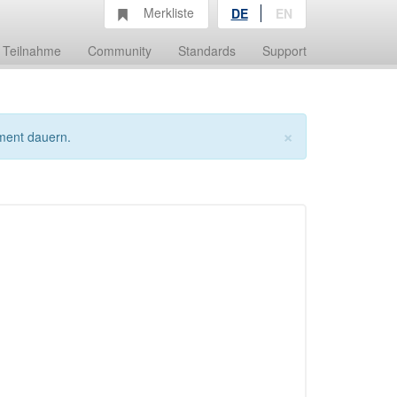
Merkliste
DE
EN
Teilnahme
Community
Standards
Support
×
ment dauern.