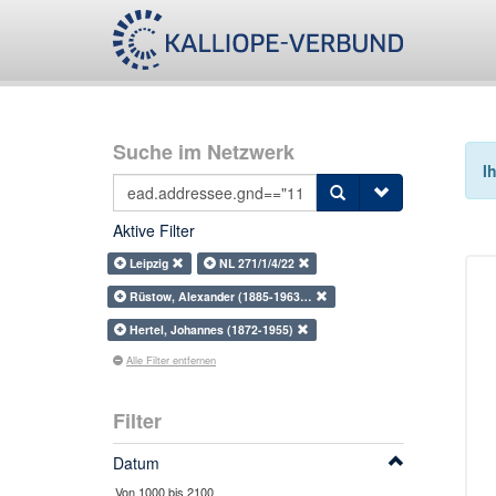
Suche im Netzwerk
I
Aktive Filter
Leipzig
NL 271/1/4/22
Rüstow, Alexander (1885-1963…
Hertel, Johannes (1872-1955)
Alle Filter entfernen
Filter
Datum