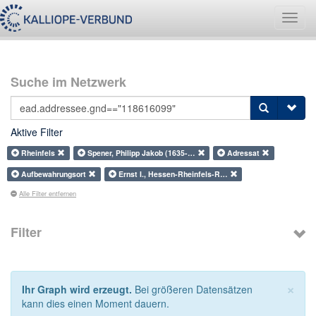
Navig
umsch
Suche im Netzwerk
Aktive Filter
Rheinfels
Spener, Philipp Jakob (1635-…
Adressat
Aufbewahrungsort
Ernst I., Hessen-Rheinfels-R…
Alle Filter entfernen
Filter
×
Ihr Graph wird erzeugt.
Bei größeren Datensätzen
kann dies einen Moment dauern.