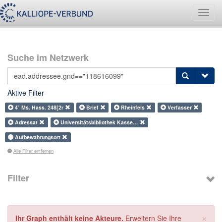
Navig
umsch
Suche im Netzwerk
Aktive Filter
4˚ Ms. Hass. 248[2r
Brief
Rheinfels
Verfasser
Adressat
Universitätsbibliothek Kasse…
Aufbewahrungsort
Alle Filter entfernen
Filter
×
Ihr Graph enthält keine Akteure.
Erweitern Sie Ihre