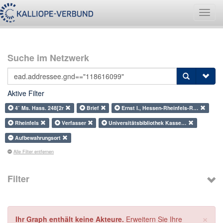
Navig
umsch
Suche im Netzwerk
Aktive Filter
4˚ Ms. Hass. 248[2r
Brief
Ernst I., Hessen-Rheinfels-R…
Rheinfels
Verfasser
Universitätsbibliothek Kasse…
Aufbewahrungsort
Alle Filter entfernen
Filter
×
Ihr Graph enthält keine Akteure.
Erweitern Sie Ihre