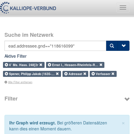
Navig
umsch
Suche im Netzwerk
Aktive Filter
4˚ Ms. Hass. 248[2r
Ernst I., Hessen-Rheinfels-R…
Spener, Philipp Jakob (1635-…
Adressat
Verfasser
Alle Filter entfernen
Filter
×
Ihr Graph wird erzeugt.
Bei größeren Datensätzen
kann dies einen Moment dauern.