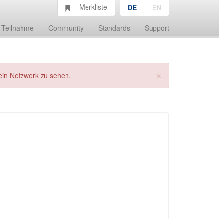
Merkliste
DE
EN
Teilnahme
Community
Standards
Support
×
ein Netzwerk zu sehen.