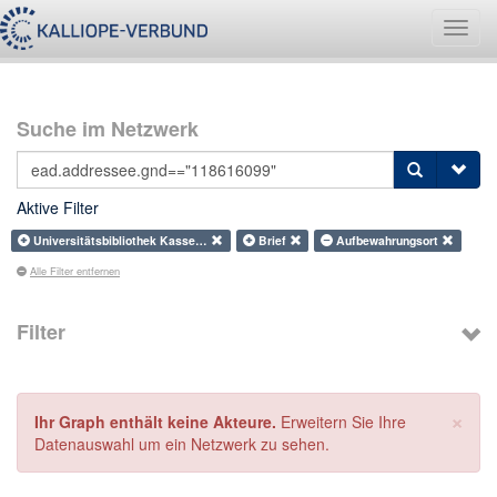
Navig
umsch
Suche im Netzwerk
Aktive Filter
Universitätsbibliothek Kasse…
Brief
Aufbewahrungsort
Alle Filter entfernen
Filter
×
Ihr Graph enthält keine Akteure.
Erweitern Sie Ihre
Datenauswahl um ein Netzwerk zu sehen.