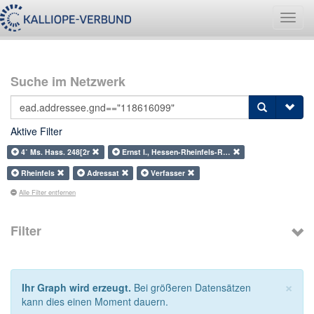
Navig
umsch
Suche im Netzwerk
Aktive Filter
4˚ Ms. Hass. 248[2r
Ernst I., Hessen-Rheinfels-R…
Rheinfels
Adressat
Verfasser
Alle Filter entfernen
Filter
×
Ihr Graph wird erzeugt.
Bei größeren Datensätzen
kann dies einen Moment dauern.