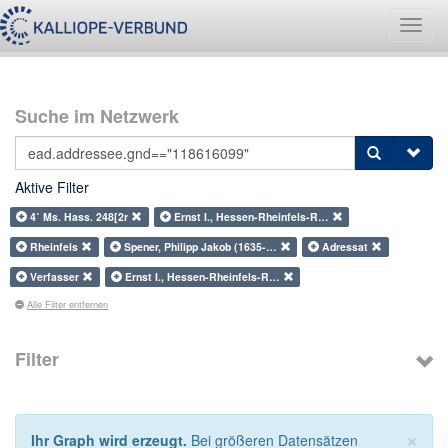
Navig
umsch
Suche im Netzwerk
Aktive Filter
4˚ Ms. Hass. 248[2r
Ernst I., Hessen-Rheinfels-R…
Rheinfels
Spener, Philipp Jakob (1635-…
Adressat
Verfasser
Ernst I., Hessen-Rheinfels-R…
Alle Filter entfernen
Filter
×
Ihr Graph wird erzeugt.
Bei größeren Datensätzen