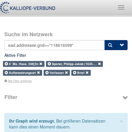
Navig
umsch
Suche im Netzwerk
Aktive Filter
4˚ Ms. Hass. 248[2n
Spener, Philipp Jakob (1635-…
Aufbewahrungsort
Verfasser
Brief
Alle Filter entfernen
Filter
×
Ihr Graph wird erzeugt.
Bei größeren Datensätzen
kann dies einen Moment dauern.