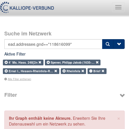
Navig
umsch
Suche im Netzwerk
Aktive Filter
4˚ Ms. Hass. 248[2n
Spener, Philipp Jakob (1635-…
Ernst I., Hessen-Rheinfels-R…
Rheinfels
Brief
Alle Filter entfernen
Filter
×
Ihr Graph enthält keine Akteure.
Erweitern Sie Ihre
Datenauswahl um ein Netzwerk zu sehen.