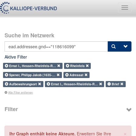
Navig
umsch
Suche im Netzwerk
Aktive Filter
Ernst I., Hessen-Rheinfels-R…
Rheinfels
Spener, Philipp Jakob (1635-…
Adressat
Aufbewahrungsort
Ernst I., Hessen-Rheinfels-R…
Brief
Alle Filter entfernen
Filter
×
Ihr Graph enthält keine Akteure.
Erweitern Sie Ihre