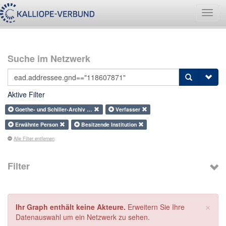
Navig
umsch
Suche im Netzwerk
Aktive Filter
Goethe- und Schiller-Archiv …
Verfasser
Erwähnte Person
Besitzende Institution
Alle Filter entfernen
Filter
×
Ihr Graph enthält keine Akteure.
Erweitern Sie Ihre
Datenauswahl um ein Netzwerk zu sehen.