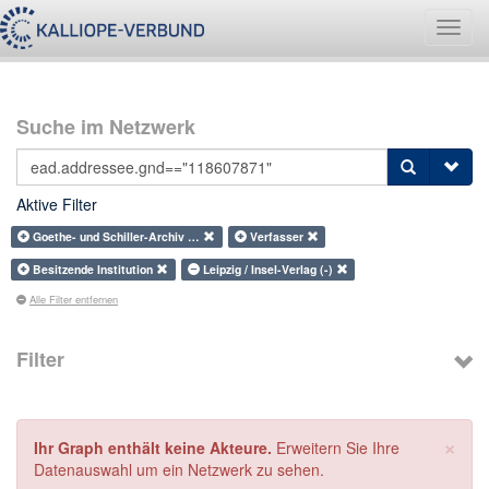
Navig
umsch
Suche im Netzwerk
Aktive Filter
Goethe- und Schiller-Archiv …
Verfasser
Besitzende Institution
Leipzig / Insel-Verlag (-)
Alle Filter entfernen
Filter
×
Ihr Graph enthält keine Akteure.
Erweitern Sie Ihre
Datenauswahl um ein Netzwerk zu sehen.