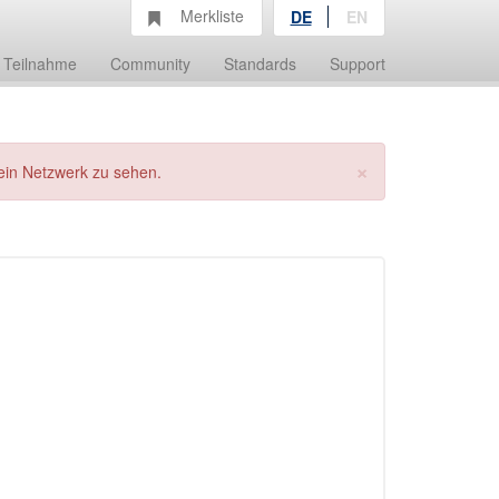
Merkliste
DE
EN
Teilnahme
Community
Standards
Support
×
ein Netzwerk zu sehen.